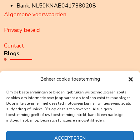
Bank: NL50KNAB0417380208
Algemene voorwaarden
Privacy beleid
Contact
Blogs
Weet jij wie je bent?
Beheer cookie toestemming
Anders prikkelen.
Om de beste ervaringen te bieden, gebruiken wij technologieën zoals
cookies om informatie over je apparaat op te slaan en/of te raadplegen.
Door in te stemmen met deze technologieën kunnen wij gegevens zoals
Echo’s
surfgedrag of unieke ID's op deze site verwerken. Als je geen
toestemming geeft of uw toestemming intrekt, kan dit een nadelige
Who holds tomorrow?
invloed hebben op bepaalde functies en mogelijkheden.
ACCEPTEREN