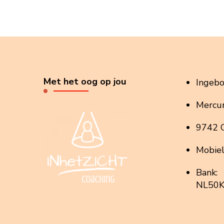
Met het oog op jou
Ingeb
Mercur
9742 
Mobie
Bank:
NL50