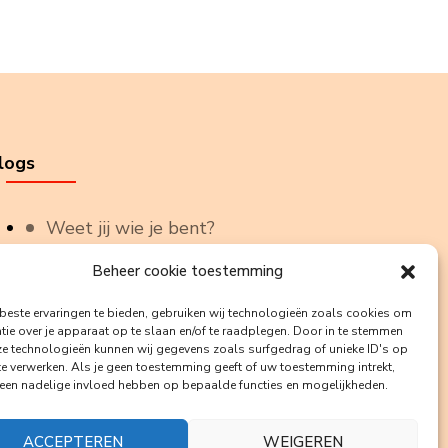
logs
Weet jij wie je bent?
Beheer cookie toestemming
Anders prikkelen.
este ervaringen te bieden, gebruiken wij technologieën zoals cookies om
Echo’s
tie over je apparaat op te slaan en/of te raadplegen. Door in te stemmen
e technologieën kunnen wij gegevens zoals surfgedrag of unieke ID's op
te verwerken. Als je geen toestemming geeft of uw toestemming intrekt,
Who holds tomorrow?
 een nadelige invloed hebben op bepaalde functies en mogelijkheden.
ACCEPTEREN
WEIGEREN