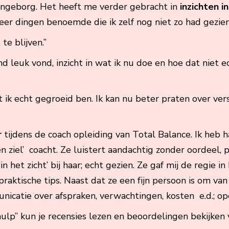
 Ingeborg. Het heeft me verder gebracht in
inzichten i
r dingen benoemde die ik zelf nog niet zo had gezien
te blijven.”
nd leuk vond, inzicht in wat ik nu doe en hoe dat niet ech
t ik echt gegroeid ben. Ik kan nu beter praten over ve
r
tijdens de coach opleiding van Total Balance. Ik heb 
n ziel’ coacht. Ze luistert aandachtig zonder oordeel, p
 het zicht’ bij haar; echt gezien. Ze gaf mij de regie in 
raktische tips. Naast dat ze een fijn persoon is om van
unicatie over afspraken, verwachtingen, kosten e.d.; op
 hulp” kun je recensies lezen en beoordelingen bekijke