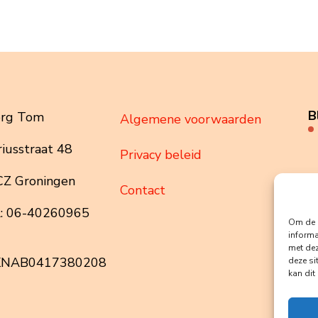
B
org Tom
Algemene voorwaarden
iusstraat 48
Privacy beleid
CZ Groningen
Contact
l: 06-40260965
Om de b
informa
met dez
KNAB0417380208
deze si
kan dit