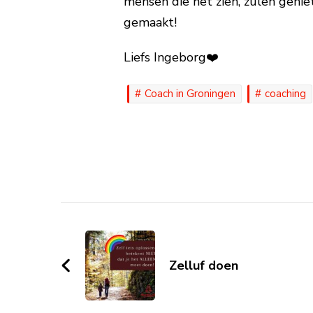
mensen die het zien, zulen geniet
gemaakt!
Liefs Ingeborg❤️
Coach in Groningen
coaching
Post
Navigation
Zelluf doen