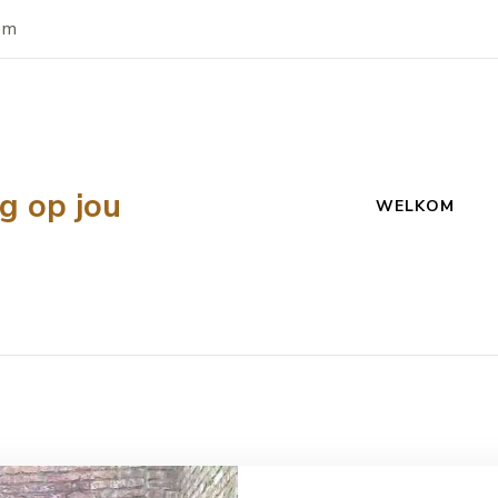
om
g op jou
WELKOM