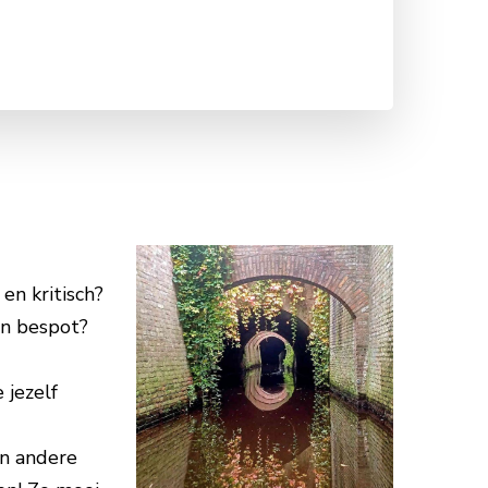
en kritisch?
en bespot?
 jezelf
En andere