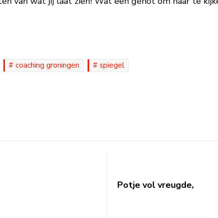
en van wat jij laat zien! Wat een genot om naar te kij
coaching groningen
spiegel
Potje vol vreugde,