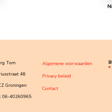
N
B
org Tom
Algemene voorwaarden
iusstraat 48
Privacy beleid
CZ Groningen
Contact
l: 06-40260965