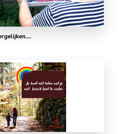
rgelijken….