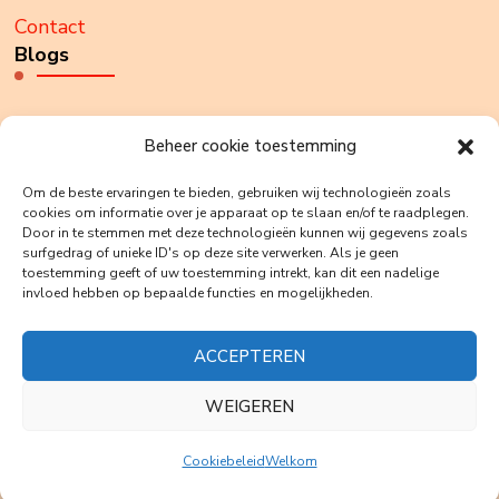
Contact
Blogs
Weet jij wie je bent?
Beheer cookie toestemming
Anders prikkelen.
Om de beste ervaringen te bieden, gebruiken wij technologieën zoals
cookies om informatie over je apparaat op te slaan en/of te raadplegen.
Door in te stemmen met deze technologieën kunnen wij gegevens zoals
Echo’s
surfgedrag of unieke ID's op deze site verwerken. Als je geen
toestemming geeft of uw toestemming intrekt, kan dit een nadelige
Who holds tomorrow?
invloed hebben op bepaalde functies en mogelijkheden.
ACCEPTEREN
WEIGEREN
© Copyright 2025 . All Rights Reserved by Ingeborg Tom. |
Cookiebeleid
Welkom
Developed by H.Tom
Welkom