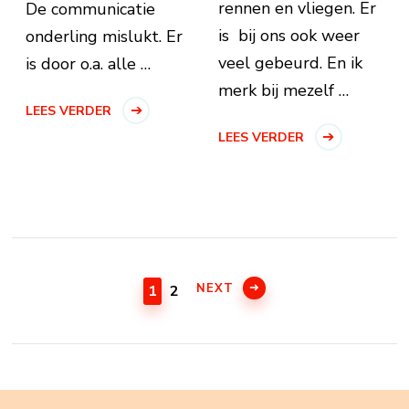
rennen en vliegen. Er
De communicatie
is bij ons ook weer
onderling mislukt. Er
veel gebeurd. En ik
is door o.a. alle …
merk bij mezelf …
LEES VERDER
LEES VERDER
Berichten
paginering
PAGE
PAGE
NEXT
1
2